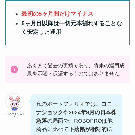
最初の5ヶ月間だけマイナス
5ヶ月目以降は一切元本割れすることな
く安定
した運用
あくまで過去の実績であり、将来の運用成
果を示唆・保証するものではありません。
私のポートフォリオでは、
コロ
ナショック
や
2024年8月の日本株
マネとも中の
人
急落
の局面で、ROBOPROは他
商品に比べて
下落幅が相対的に