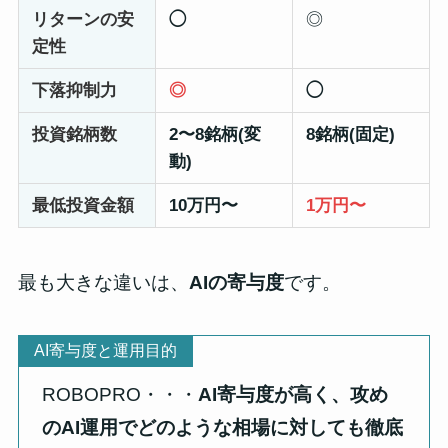
リターンの安
◯
◎
定性
下落抑制力
◎
◯
投資
銘柄数
2〜8銘柄(変
8銘柄(固定)
動)
最低投資金額
10万円〜
1万円〜
最も大きな違いは、
AIの寄与度
です。
AI寄与度と運用目的
ROBOPRO・・・
AI寄与度が高く、攻め
のAI運用で
どのような相場に対しても徹底