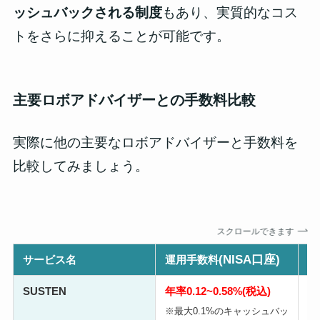
ッシュバックされる制度
もあり、実質的なコス
トをさらに抑えることが可能です。
主要ロボアドバイザーとの手数料比較
実際に他の主要なロボアドバイザーと手数料を
比較してみましょう。
スクロールできます
(NISA口座)
サービス名
運用手数料
運
SUSTEN
年率0.12~0.58%(税込)
年
※最大0.1%のキャッシュバッ
※