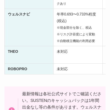
クあり
果
ウェルスナビ
年率0.693〜0.733%程度
年
(税込)
※
※現金部分を除く、税込
※リスク許容度により変動
※自動積立機能の利用必要
THEO
未対応
年
※
ROBOPRO
未対応
年
最新情報は各社公式サイトでご確認くださ
い。SUSTENのキャッシュバックは1年間
出金なし等の条件があります。ウェルスナ