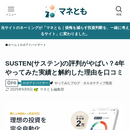
メニュー
検索
当サイトのネーミングが「マネとも｜後悔を減らす投資判断を、一緒に考え
るサイト」に変わりました。
ホーム
ロボアドバイザー
SUSTEN(サステン)の評判がやばい？4年
やってみた実績と解約した理由を口コミ
PR
ロボアドバイザー
やってみたブログ
オルタナティブ投資
2025年9月6日
マネとも編集部