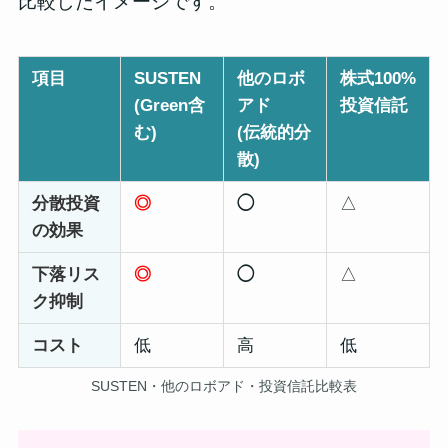
比較したイメージです。
項目
SUSTEN
他のロボ
株式100%
(Green含
アド
投資信託
む)
(伝統的分
散)
分散投資
◎
◯
△
の効果
下落リス
◎
◯
△
ク抑制
コスト
低
高
低
SUSTEN・他のロボアド・投資信託比較表