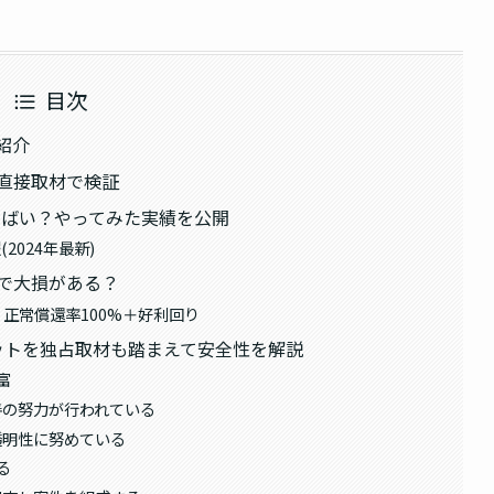
目次
を紹介
直接取材で検証
はやばい？やってみた実績を公開
024年最新)
で大損がある？
正常償還率100%＋好利回り
ットを独占取材も踏まえて安全性を解説
富
善の努力が行われている
透明性に努めている
る