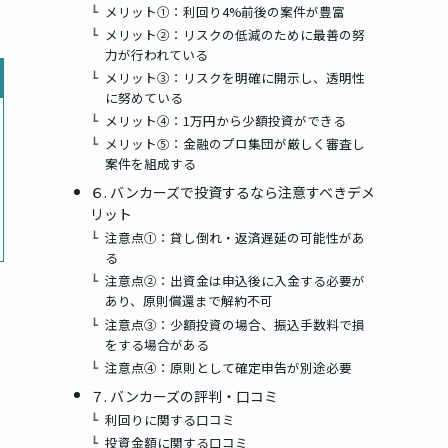
メリット①：利回り4%前後の案件が豊富
メリット②：リスクの低減のために最善の努
力が行われている
メリット③：リスクを明確に開示し、透明性
に努めている
メリット④：1万円から少額投資ができる
メリット⑤：金融のプロ集団が厳しく審査し
案件を組成する
６. バンカーズで投資するなら注意すべきデメ
リット
注意点①：貸し倒れ・返済遅延の可能性があ
る
注意点②：出資金は申込後に入金する必要が
あり、原則償還まで解約不可
注意点③：少額投資の場合、振込手数料で損
をする場合がある
注意点④：原則として確定申告が別途必要
７. バンカーズの評判・口コミ
利回りに関する口コミ
投資金額に関する口コミ