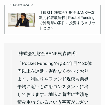
あわせて読みたい
【取材】株式会社財全BANK松森
敦元代表取締役 | Pocket Funding
で沖縄県の案件に投資するメリッ
トとは？
-株式会社財全BANK松森敦氏-
「Pocket Fundingでは3,4年目で
30億
円以上を遅延・遅配なく
やっており
ます。利回りやファンド規模も業界
平均に近いものをコンスタントに出
しております。地味に着実に実績を
積み重ねているという事実がござい