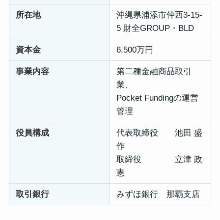
所在地
沖縄県浦添市仲西3-15-
5 財全GROUP・BLD
資本金
6,500万円
事業内容
第二種金融商品取引
業、
Pocket Fundingの運営
管理
役員構成
代表取締役 池田 盛
作
取締役 立津 政
憲
取引銀行
みずほ銀行 那覇支店