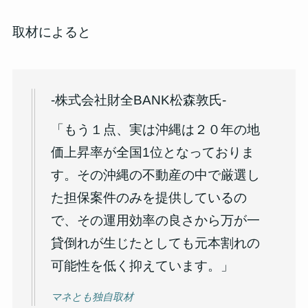
取材によると
-株式会社財全BANK松森敦氏-
「もう１点、
実は沖縄は２０年の地
価上昇率が全国1位
となっておりま
す。その
沖縄の不動産の中で厳選し
た担保案件のみを提供
しているの
で、その運用効率の良さから万が一
貸倒れが生じたとしても
元本割れの
可能性を低く抑えています
。」
マネとも独自取材