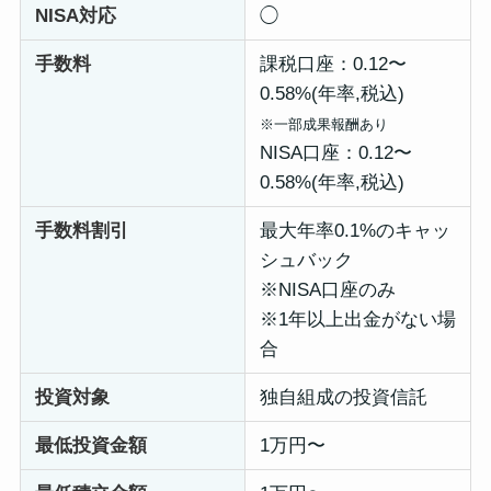
NISA対応
◯
手数料
課税口座：0.12〜
0.58%(年率,税込)
※一部成果報酬あり
NISA口座：0.12〜
0.58%(年率,税込)
手数料割引
最大年率0.1%のキャッ
シュバック
※NISA口座のみ
※1年以上出金がない場
合
投資対象
独自組成の投資信託
最低投資金額
1万円〜