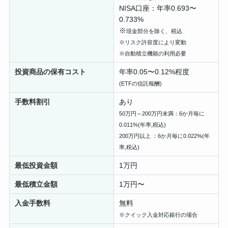
NISA口座：年率0.693〜
0.733%
※
現金部分を除く、税込
※リスク許容度により変動
※自動積立機能の利用必要
投資商品の
保有コスト
年率0.05〜0.12%程度
(ETFの信託報酬)
手数料割引
あり
50万円～200万円未満：6か月毎に
0.011%(年率,税込)
200万円以上 ：6か月毎に0.022%(年
率,税込)
最低投資金額
1万円
最低積立金額
1万円〜
入金手数料
無料
※クイック入金対応銀行の場合