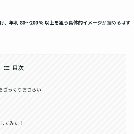
げ、年利 80〜200 % 以上を狙う具体的イメージ
が掴めるはず
目次
基礎をざっくりおさらい
？
運用してみた！