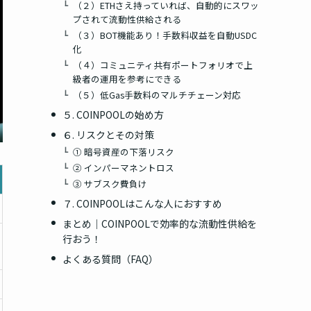
（２）ETHさえ持っていれば、自動的にスワッ
プされて流動性供給される
（３）BOT機能あり！手数料収益を自動USDC
化
（４）コミュニティ共有ポートフォリオで上
級者の運用を参考にできる
（５）低Gas手数料のマルチチェーン対応
５. COINPOOLの始め方
６. リスクとその対策
① 暗号資産の下落リスク
② インパーマネントロス
③ サブスク費負け
７. COINPOOLはこんな人におすすめ
まとめ｜COINPOOLで効率的な流動性供給を
行おう！
よくある質問（FAQ）