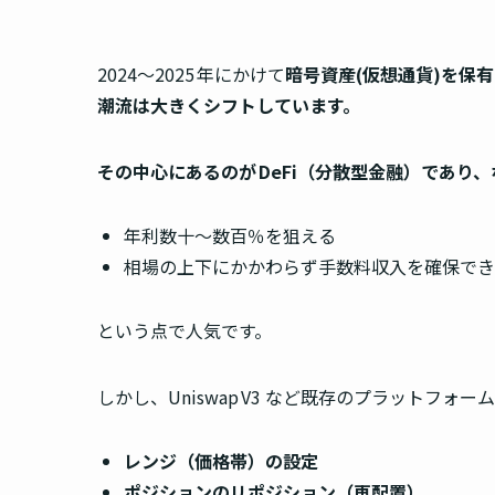
2024〜2025 年にかけて
暗号資産(仮想通貨)を保
潮流は大きくシフトしています。
その中心にあるのが DeFi（分散型金融）であり
年利数十〜数百％を狙える
相場の上下にかかわらず手数料収入を確保でき
という点で人気です。
しかし、Uniswap V3 など既存のプラットフォー
レンジ（価格帯）の設定
ポジションのリポジション（再配置）