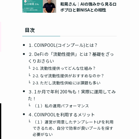
和晃さん｜AIの強みから見るロ
ボプロと新NISAとの相性
目次
１. COINPOOL(コインプール)とは？
２. DeFi の「流動性提供」とは？基礎をざっ
くりおさらい
2‑1. 流動性提供ってどんな仕組み？
2‑2. なぜ流動性提供がおすすめなのか？
2‑3. ただし流動性供給には課題も多い
３. 1 か月で年利 200 %も！実際に運用してみ
た！
（１）私の運用パフォーマンス
４. COINPOOLを利用するメリット
（１）運営が用意したテンプレートLPを利用
できるため、自分で効率が良いプールを探す
必要がない