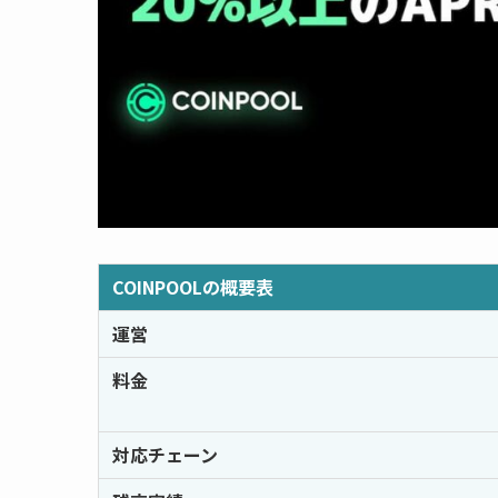
COINPOOLの概要表
運営
料金
対応チェーン